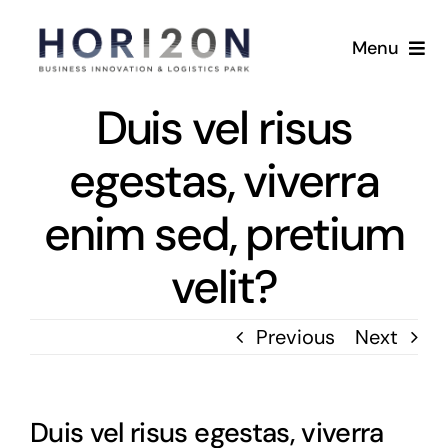
Skip
to
Menu
content
Home
Duis vel risus
egestas, viverra
Masterplan
enim sed, pretium
Availability
velit?
Sustainability
Previous
Next
Location
Gallery
Duis vel risus egestas, viverra